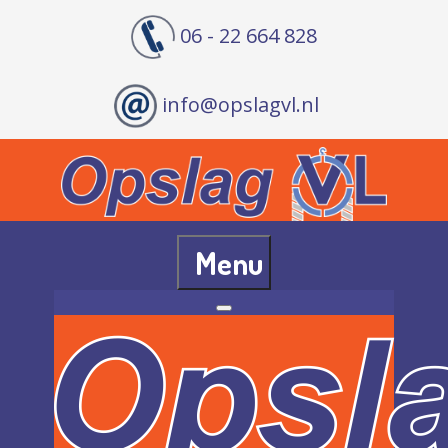
06 - 22 664 828
info@opslagvl.nl
Menu