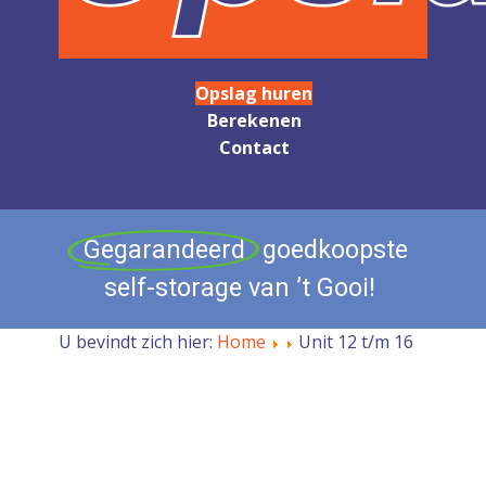
Opslag huren
Berekenen
Contact
Gegarandeerd
goedkoopste
self-storage
van
’t
Gooi!
U bevindt zich hier:
Home
Unit 12 t/m 16