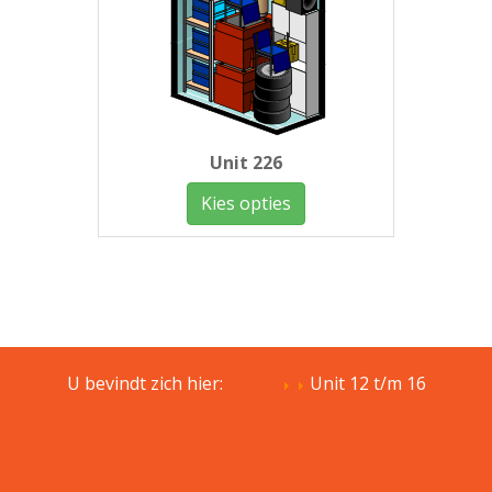
Unit 226
Kies opties
U bevindt zich hier:
Home
Unit 12 t/m 16
Sitemap
Privacy