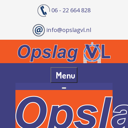
06 - 22 664 828
info@opslagvl.nl
Menu