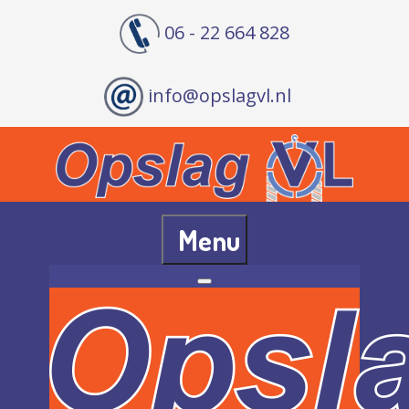
06 - 22 664 828
info@opslagvl.nl
Menu