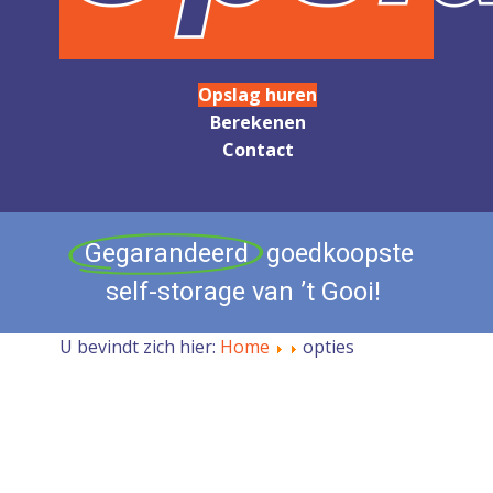
Opslag huren
Berekenen
Contact
Gegarandeerd
goedkoopste
self-storage
van
’t
Gooi!
U bevindt zich hier:
Home
opties