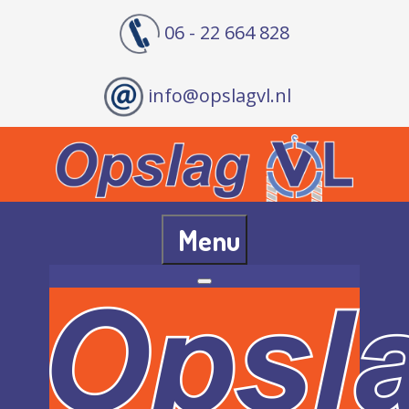
06 - 22 664 828
info@opslagvl.nl
Menu