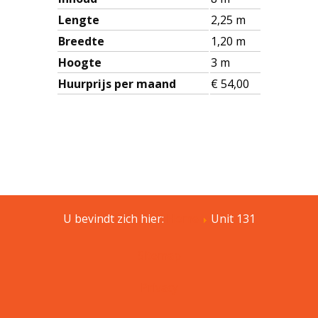
Lengte
2,25 m
Breedte
1,20 m
Hoogte
3 m
Huurprijs per maand
€ 54,00
U bevindt zich hier:
Home
Unit 131
Sitemap
Privacy