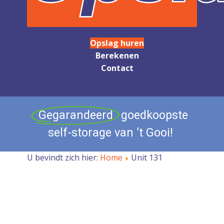
Opslag huren
Berekenen
Contact
Gegarandeerd
goedkoopste
self-storage
van
’t
Gooi!
U bevindt zich hier:
Home
Unit 131